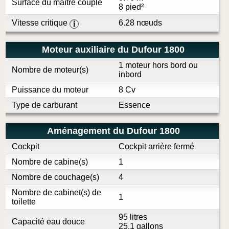
Surface du maître couple
8 pied²
Vitesse critique
6.28 nœuds
i
Moteur auxiliaire du Dufour 1800
1 moteur hors bord ou
Nombre de moteur(s)
inbord
Puissance du moteur
8 Cv
Type de carburant
Essence
Aménagement du Dufour 1800
Cockpit
Cockpit arrière fermé
Nombre de cabine(s)
1
Nombre de couchage(s)
4
Nombre de cabinet(s) de
1
toilette
95 litres
Capacité eau douce
25.1 gallons