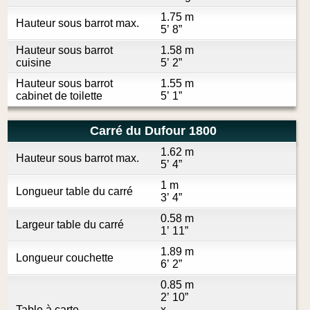
1.75 m
Hauteur sous barrot max.
5’ 8”
Hauteur sous barrot
1.58 m
cuisine
5’ 2”
Hauteur sous barrot
1.55 m
cabinet de toilette
5’ 1”
Carré du Dufour 1800
1.62 m
Hauteur sous barrot max.
5’ 4”
1 m
Longueur table du carré
3’ 4”
0.58 m
Largeur table du carré
1’ 11”
1.89 m
Longueur couchette
6’ 2”
0.85 m
2’ 10”
Table à carte
x