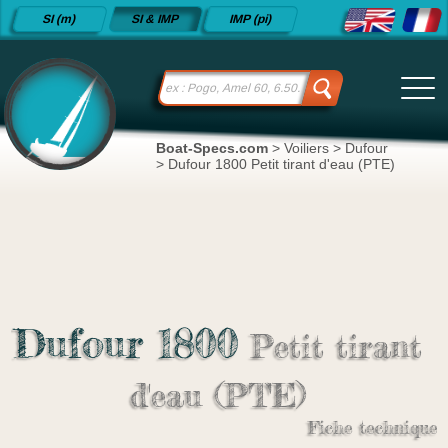
Fiches
SI (m)
SI & IMP
IMP (pi)
techniques
de voiliers
depuis
2015
Boat-Specs.com
>
Voiliers
>
Dufour
>
Dufour 1800 Petit tirant d'eau (PTE)
Dufour 1800
Petit tirant
d'eau (PTE)
Fiche technique