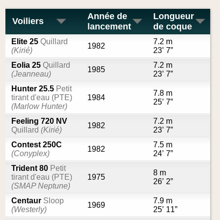
Année de
Longueur
Voiliers
lancement
de coque
Elite 25
Quillard
7.2 m
1982
(Kirié)
23’ 7”
Eolia 25
Quillard
7.2 m
1985
(Jeanneau)
23’ 7”
Hunter 25.5
Petit
7.8 m
tirant d'eau (PTE)
1984
25’ 7”
(Marlow Hunter)
Feeling 720 NV
7.2 m
1982
Quillard
(Kirié)
23’ 7”
Contest 250C
7.5 m
1982
(Conyplex)
24’ 7”
Trident 80
Petit
8 m
tirant d'eau (PTE)
1975
26’ 2”
(SMAP Neptune)
Centaur
Sloop
7.9 m
1969
(Westerly)
25’ 11”