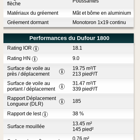
Poussantes
flèche
Matériaux du gréement
Mât et bôme en aluminium
Gréement dormant
Monotoron 1x19 continu
Performances du Dufour 1800
Rating IOR
18.1
i
Rating HN
9.0
i
Surface de voile au
19.75 m²/T
i
près / déplacement
213 pied²/T
Surface de voile au
31.47 m²/T
i
portant / déplacement
339 pied²/T
Rapport Déplacement
185
i
Longueur (DLR)
Rapport de lest
38 %
i
13.45 m²
Surface mouillée
145 pied²
0.76 m²