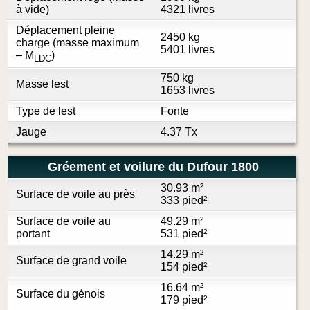
à vide)
4321 livres
Déplacement pleine
2450 kg
charge (masse maximum
5401 livres
– M
)
LDC
750 kg
Masse lest
1653 livres
Type de lest
Fonte
Jauge
4.37 Tx
Gréement et voilure du Dufour 1800
30.93 m²
Surface de voile au près
333 pied²
Surface de voile au
49.29 m²
portant
531 pied²
14.29 m²
Surface de grand voile
154 pied²
16.64 m²
Surface du génois
179 pied²