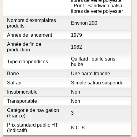
fibres de verre polyester
- Pont : Sandwich balsa
fibres de verre polyester
Nombre d'exemplaires
Environ 200
produits
Année de lancement
1979
Année de fin de
1982
production
Quillard : quille sans
Type d'appendices
bulbe
Barre
Une barre franche
Safran
Simple safran suspendu
Insubmersible
Non
Transportable
Non
Catégorie de navigation
3
(France)
Prix standard public HT
N.C.
€
(indicatif)