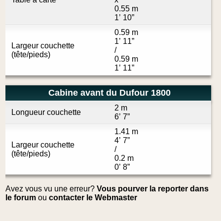
0.55 m
1’ 10”
0.59 m
1’ 11”
Largeur couchette
/
(tête/pieds)
0.59 m
1’ 11”
Cabine avant du Dufour 1800
2 m
Longueur couchette
6’ 7”
1.41 m
4’ 7”
Largeur couchette
/
(tête/pieds)
0.2 m
0’ 8”
Avez vous vu une erreur?
Vous pourver la reporter dans
le forum
ou
contacter le Webmaster