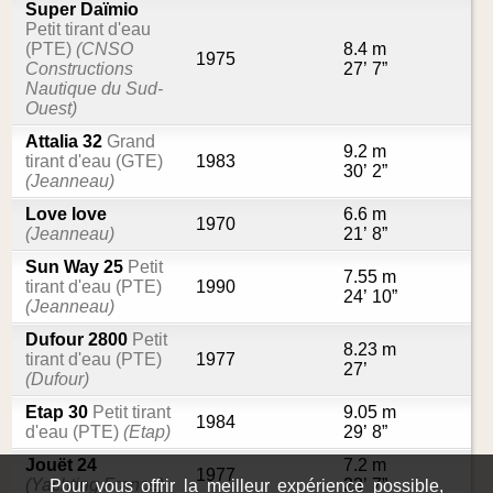
Super Daïmio
Petit tirant d'eau
(PTE)
(CNSO
8.4 m
1975
Constructions
27’ 7”
Nautique du Sud-
Ouest)
Attalia 32
Grand
9.2 m
tirant d'eau (GTE)
1983
30’ 2”
(Jeanneau)
Love love
6.6 m
1970
(Jeanneau)
21’ 8”
Sun Way 25
Petit
7.55 m
tirant d'eau (PTE)
1990
24’ 10”
(Jeanneau)
Dufour 2800
Petit
8.23 m
tirant d'eau (PTE)
1977
27’
(Dufour)
Etap 30
Petit tirant
9.05 m
1984
d'eau (PTE)
(Etap)
29’ 8”
Jouët 24
7.2 m
1977
(Yachting France)
23’ 7”
Pour vous offrir la meilleur expérience possible,