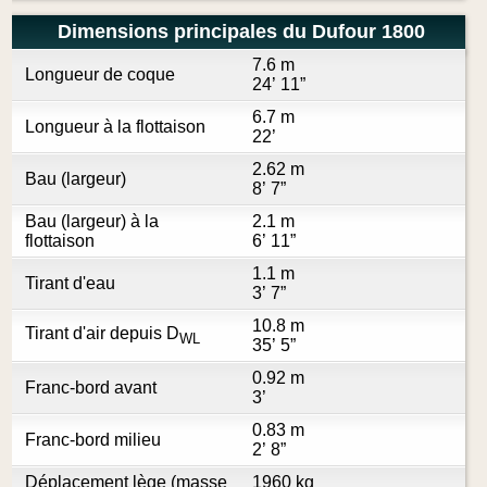
Dimensions principales du Dufour 1800
7.6 m
Longueur de coque
24’ 11”
6.7 m
Longueur à la flottaison
22’
2.62 m
Bau (largeur)
8’ 7”
Bau (largeur) à la
2.1 m
flottaison
6’ 11”
1.1 m
Tirant d'eau
3’ 7”
10.8 m
Tirant d'air depuis D
WL
35’ 5”
0.92 m
Franc-bord avant
3’
0.83 m
Franc-bord milieu
2’ 8”
Déplacement lège (masse
1960 kg