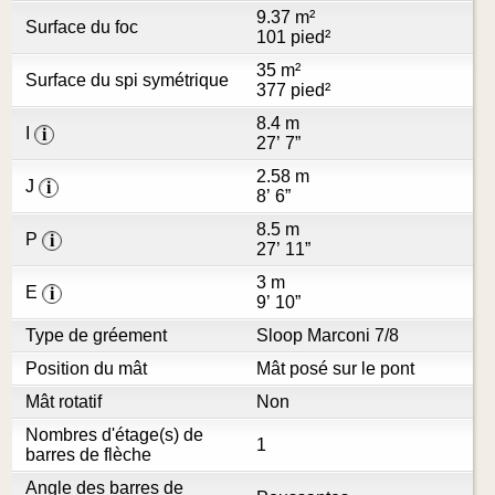
9.37 m²
Surface du foc
101 pied²
35 m²
Surface du spi symétrique
377 pied²
8.4 m
I
i
27’ 7”
2.58 m
J
i
8’ 6”
8.5 m
P
i
27’ 11”
3 m
E
i
9’ 10”
Type de gréement
Sloop Marconi 7/8
Position du mât
Mât posé sur le pont
Mât rotatif
Non
Nombres d'étage(s) de
1
barres de flèche
Angle des barres de