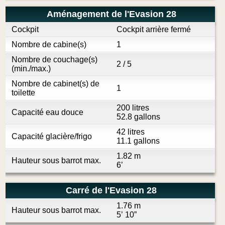
Aménagement de l'Evasion 28
Cockpit
Cockpit arrière fermé
Nombre de cabine(s)
1
Nombre de couchage(s)
2 / 5
(min./max.)
Nombre de cabinet(s) de
1
toilette
200 litres
Capacité eau douce
52.8 gallons
42 litres
Capacité glacière/frigo
11.1 gallons
1.82 m
Hauteur sous barrot max.
6’
Carré de l'Evasion 28
1.76 m
Hauteur sous barrot max.
5’ 10”