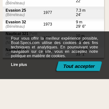
22’
(Bénéteau)
Evasion 25
7.3 m
1977
(Bénéteau)
24’
Evasion 32
9 m
1973
(Bénéteau)
29’ 6”
Nauticat 321
Petit
10 m
tirant d'eau (PTE)
1999
Pour vous offrir la meilleur expérience possible,
32’ 10”
(Nauticat Yachts)
Boat-Specs.com utilise des cookies à des fins
techniques et analytiques. En poursuivant votre
Nauticat 33
10.1 m
navigation sur ce site, vous en acceptez notre
1967
(Siltala Yachts)
33’ 1”
politique en matière de cookies.
Lire plus