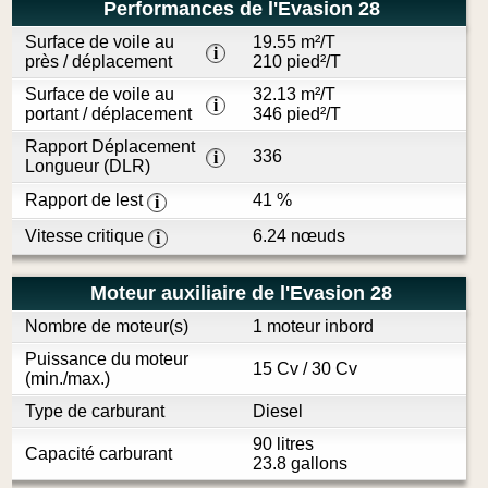
Performances de l'Evasion 28
Surface de voile au
19.55 m²/T
i
près / déplacement
210 pied²/T
Surface de voile au
32.13 m²/T
i
portant / déplacement
346 pied²/T
Rapport Déplacement
336
i
Longueur (DLR)
Rapport de lest
41 %
i
Vitesse critique
6.24 nœuds
i
Moteur auxiliaire de l'Evasion 28
Nombre de moteur(s)
1 moteur inbord
Puissance du moteur
15 Cv / 30 Cv
(min./max.)
Type de carburant
Diesel
90 litres
Capacité carburant
23.8 gallons