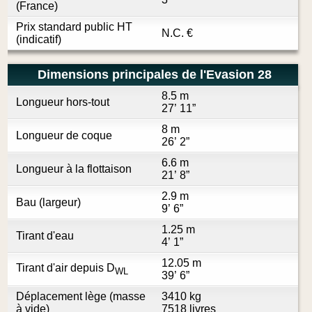
(France)
Prix standard public HT
N.C.
€
(indicatif)
Dimensions principales de l'Evasion 28
8.5 m
Longueur hors-tout
27’ 11”
8 m
Longueur de coque
26’ 2”
6.6 m
Longueur à la flottaison
21’ 8”
2.9 m
Bau (largeur)
9’ 6”
1.25 m
Tirant d'eau
4’ 1”
12.05 m
Tirant d'air depuis D
WL
39’ 6”
Déplacement lège (masse
3410 kg
à vide)
7518 livres