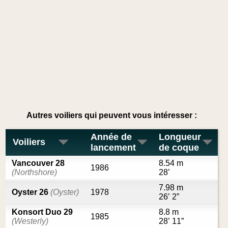
Autres voiliers qui peuvent vous intéresser :
Année de
Longueur
Voiliers
lancement
de coque
Vancouver 28
8.54 m
1986
(Northshore)
28’
7.98 m
Oyster 26
(Oyster)
1978
26’ 2”
Konsort Duo 29
8.8 m
1985
(Westerly)
28’ 11”