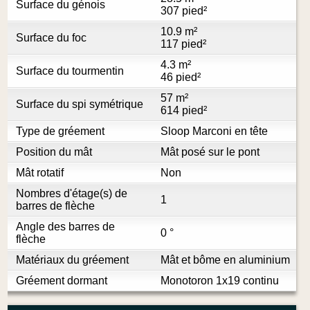
Surface du génois
307 pied²
10.9 m²
Surface du foc
117 pied²
4.3 m²
Surface du tourmentin
46 pied²
57 m²
Surface du spi symétrique
614 pied²
Type de gréement
Sloop Marconi en tête
Position du mât
Mât posé sur le pont
Mât rotatif
Non
Nombres d'étage(s) de
1
barres de flèche
Angle des barres de
0 °
flèche
Matériaux du gréement
Mât et bôme en aluminium
Gréement dormant
Monotoron 1x19 continu