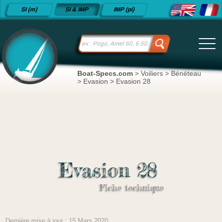
Fiches
SI (m)
SI & IMP
IMP (pi)
techniques
de voiliers
depuis
2015
Boat-Specs.com
>
Voiliers
>
Bénéteau
>
Evasion
>
Evasion 28
Evasion 28
Fiche technique
Dernière mise à jour : 15 Mars 2020