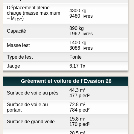
Déplacement pleine
4300 kg
charge (masse maximum
9480 livres
– M
)
LDC
890 kg
Capacité
1962 livres
1400 kg
Masse lest
3086 livres
Type de lest
Fonte
Jauge
6.17 Tx
Gréement et voilure de l'Evasion 28
44.3 m²
Surface de voile au près
477 pied²
Surface de voile au
72.8 m²
portant
784 pied²
15.8 m²
Surface de grand voile
170 pied²
28.5 m²