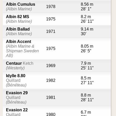
Albin Cumulus
8.56 m
1978
(Albin Marine)
28’ 1”
Albin 82 MS
8.2 m
1975
(Albin Marine)
26’ 11”
Albin Ballad
9.14 m
1971
(Albin Marine)
30’
Albin Accent
(Albin Marine &
8.05 m
1975
Shipman Sweden
26’ 5”
AB)
Centaur
Ketch
7.9 m
1969
(Westerly)
25’ 11”
Idylle 8.80
8.5 m
Quillard
1982
27’ 11”
(Bénéteau)
Evasion 29
8.8 m
Quillard
1981
28’ 11”
(Bénéteau)
Evasion 22
6.7 m
Quillard
1980