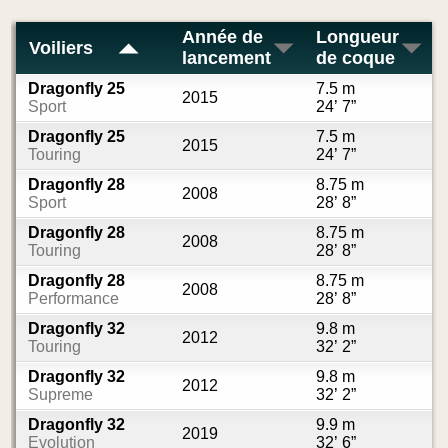
Année de
Longueur
Voiliers
lancement
de coque
Dragonfly 25
7.5 m
2015
Sport
24’ 7”
Dragonfly 25
7.5 m
2015
Touring
24’ 7”
Dragonfly 28
8.75 m
2008
Sport
28’ 8”
Dragonfly 28
8.75 m
2008
Touring
28’ 8”
Dragonfly 28
8.75 m
2008
Performance
28’ 8”
Dragonfly 32
9.8 m
2012
Touring
32’ 2”
Dragonfly 32
9.8 m
2012
Supreme
32’ 2”
Dragonfly 32
9.9 m
2019
Evolution
32’ 6”