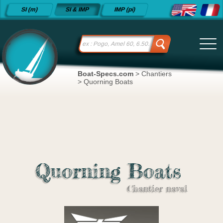
Fiches
SI (m)
SI & IMP
IMP (pi)
techniques
de voiliers
depuis
2015
Boat-Specs.com
>
Chantiers
>
Quorning Boats
Quorning Boats
Chantier naval