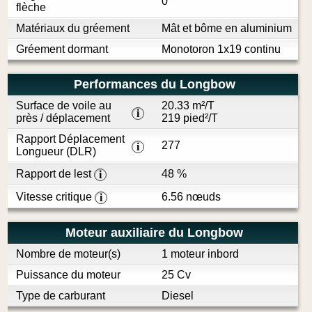
0 °
flèche
Matériaux du gréement
Mât et bôme en aluminium
Gréement dormant
Monotoron 1x19 continu
Performances du Longbow
Surface de voile au
20.33 m²/T
i
près / déplacement
219 pied²/T
Rapport Déplacement
277
i
Longueur (DLR)
Rapport de lest
48 %
i
Vitesse critique
6.56 nœuds
i
Moteur auxiliaire du Longbow
Nombre de moteur(s)
1 moteur inbord
Puissance du moteur
25 Cv
Type de carburant
Diesel