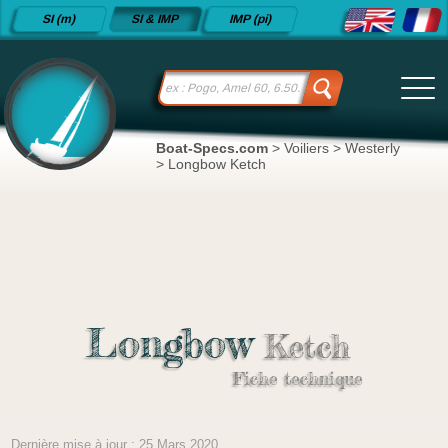
Fiches
SI (m)
SI & IMP
IMP (pi)
techniques
de voiliers
depuis
2015
Boat-Specs.com
>
Voiliers
>
Westerly
>
Longbow Ketch
Longbow
Ketch
Fiche technique
Dernière mise à jour : 25 Mars 2020