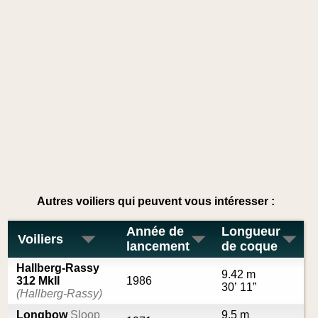
Autres voiliers qui peuvent vous intéresser :
Année de
Longueur
Voiliers
lancement
de coque
Hallberg-Rassy
9.42 m
312 MkII
1986
30’ 11”
(Hallberg-Rassy)
Longbow
Sloop
9.5 m