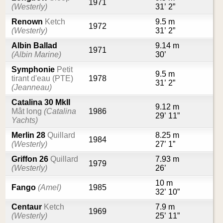
1971
(Westerly)
31’ 2”
Renown
Ketch
9.5 m
1972
(Westerly)
31’ 2”
Albin Ballad
9.14 m
1971
(Albin Marine)
30’
Symphonie
Petit
9.5 m
tirant d'eau (PTE)
1978
31’ 2”
(Jeanneau)
Catalina 30 MkII
9.12 m
Mât long
(Catalina
1986
29’ 11”
Yachts)
Merlin 28
Quillard
8.25 m
1984
(Westerly)
27’ 1”
Griffon 26
Quillard
7.93 m
1979
(Westerly)
26’
10 m
Fango
(Amel)
1985
32’ 10”
Centaur
Ketch
7.9 m
1969
(Westerly)
25’ 11”