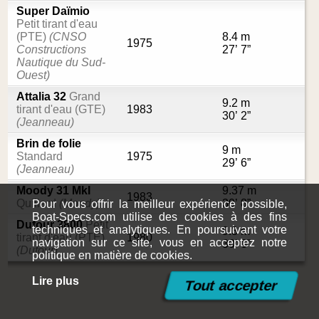
Super Daïmio
Petit tirant d'eau
(PTE)
(CNSO
8.4 m
1975
Constructions
27’ 7”
Nautique du Sud-
Ouest)
Attalia 32
Grand
9.2 m
tirant d'eau (GTE)
1983
30’ 2”
(Jeanneau)
Brin de folie
9 m
Standard
1975
29’ 6”
(Jeanneau)
Moody 31 MkI
9.37 m
1983
Quillard
(Moody)
30’ 8”
Pour vous offrir la meilleur expérience possible,
Boat-Specs.com utilise des cookies à des fins
Dufour 3800
Petit
techniques et analytiques. En poursuivant votre
9.3 m
tirant d'eau (PTE)
1980
navigation sur ce site, vous en acceptez notre
30’ 6”
(Dufour)
politique en matière de cookies.
Lire plus