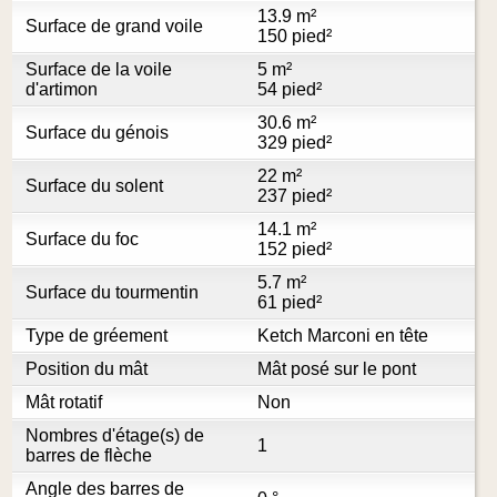
13.9 m²
Surface de grand voile
150 pied²
Surface de la voile
5 m²
d'artimon
54 pied²
30.6 m²
Surface du génois
329 pied²
22 m²
Surface du solent
237 pied²
14.1 m²
Surface du foc
152 pied²
5.7 m²
Surface du tourmentin
61 pied²
Type de gréement
Ketch Marconi en tête
Position du mât
Mât posé sur le pont
Mât rotatif
Non
Nombres d'étage(s) de
1
barres de flèche
Angle des barres de