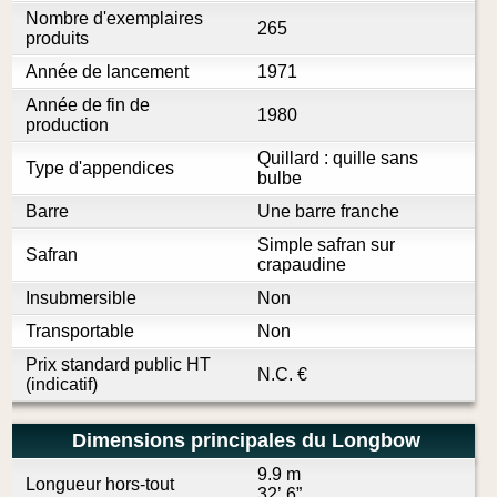
Nombre d'exemplaires
265
produits
Année de lancement
1971
Année de fin de
1980
production
Quillard : quille sans
Type d'appendices
bulbe
Barre
Une barre franche
Simple safran sur
Safran
crapaudine
Insubmersible
Non
Transportable
Non
Prix standard public HT
N.C.
€
(indicatif)
Dimensions principales du Longbow
9.9 m
Longueur hors-tout
32’ 6”