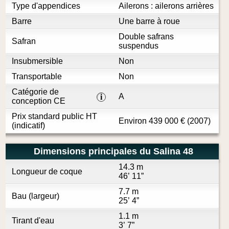
Type d'appendices
Ailerons : ailerons arrières
Barre
Une barre à roue
Double safrans
Safran
suspendus
Insubmersible
Non
Transportable
Non
Catégorie de
A
i
conception CE
Prix standard public HT
Environ
439 000
€
(2007)
(indicatif)
Dimensions principales du Salina 48
14.3 m
Longueur de coque
46’ 11”
7.7 m
Bau (largeur)
25’ 4”
1.1 m
Tirant d'eau
3’ 7”