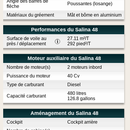
Angle des barres de
Poussantes (losange)
flèche
Matériaux du gréement
Mât et bôme en aluminium
Performances du Salina 48
Surface de voile au
27.11 m²/T
i
près / déplacement
292 pied²/T
Moteur auxiliaire du Salina 48
Nombre de moteur(s)
2 moteurs inbord
Puissance du moteur
40 Cv
Type de carburant
Diesel
480 litres
Capacité carburant
126.8 gallons
Aménagement du Salina 48
Cockpit
Cockpit arrière