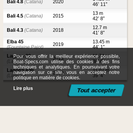
Bali 4.8
(Catana)
2020
46’ 11”
13 m
Bali 4.5
(Catana)
2015
42’ 8”
12.7 m
Bali 4.3
(Catana)
2018
41’ 8”
Elba 45
13.45 m
2019
(Fountaine Pajot)
44’ 1”
Lagoon 39
11.74 m
Pour vous offrir la meilleur expérience possible,
2013
(Lagoon)
38’ 6”
Boat-Specs.com utilise des cookies à des fins
techniques et analytiques. En poursuivant votre
Lagoon 400
11.97 m
navigation sur ce site, vous en acceptez notre
2009
(Lagoon)
39’ 4”
politique en matière de cookies.
Lire plus