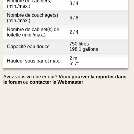
Nombre de cabine(s)
3 / 4
(min./max.)
Nombre de couchage(s)
6 / 8
(min./max.)
Nombre de cabinet(s) de
2 / 4
toilette (min./max.)
750 litres
Capacité eau douce
198.1 gallons
2 m
Hauteur sous barrot max.
6’ 7”
Avez vous vu une erreur?
Vous pourver la reporter dans
le forum
ou
contacter le Webmaster