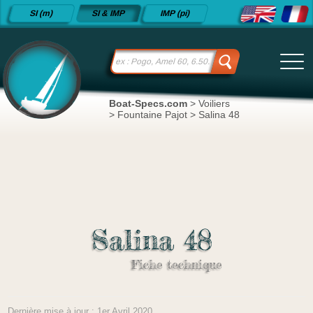
Fiches
SI (m)
SI & IMP
IMP (pi)
techniques
de voiliers
depuis
2015
Boat-Specs.com
>
Voiliers
>
Fountaine Pajot
>
Salina 48
Salina 48
Fiche technique
Dernière mise à jour : 1er Avril 2020