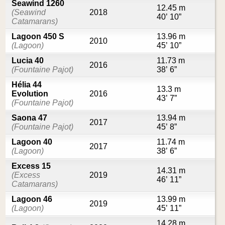
Seawind 1260
12.45 m
(Seawind
2018
40’ 10”
Catamarans)
Lagoon 450 S
13.96 m
2010
(Lagoon)
45’ 10”
Lucia 40
11.73 m
2016
(Fountaine Pajot)
38’ 6”
Hélia 44
13.3 m
Evolution
2016
43’ 7”
(Fountaine Pajot)
Saona 47
13.94 m
2017
(Fountaine Pajot)
45’ 8”
Lagoon 40
11.74 m
2017
(Lagoon)
38’ 6”
Excess 15
14.31 m
(Excess
2019
46’ 11”
Catamarans)
Lagoon 46
13.99 m
2019
(Lagoon)
45’ 11”
14.28 m