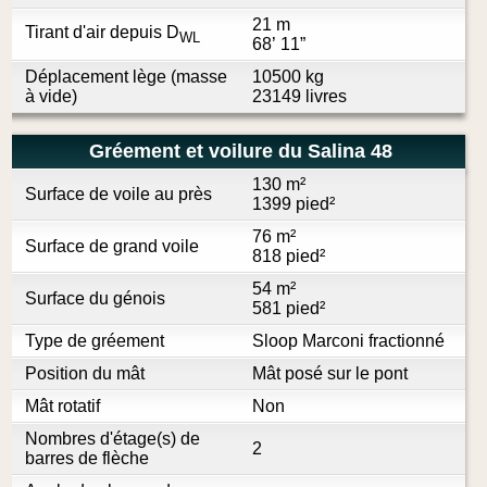
21 m
Tirant d'air depuis D
WL
68’ 11”
Déplacement lège (masse
10500 kg
à vide)
23149 livres
Gréement et voilure du Salina 48
130 m²
Surface de voile au près
1399 pied²
76 m²
Surface de grand voile
818 pied²
54 m²
Surface du génois
581 pied²
Type de gréement
Sloop Marconi fractionné
Position du mât
Mât posé sur le pont
Mât rotatif
Non
Nombres d'étage(s) de
2
barres de flèche