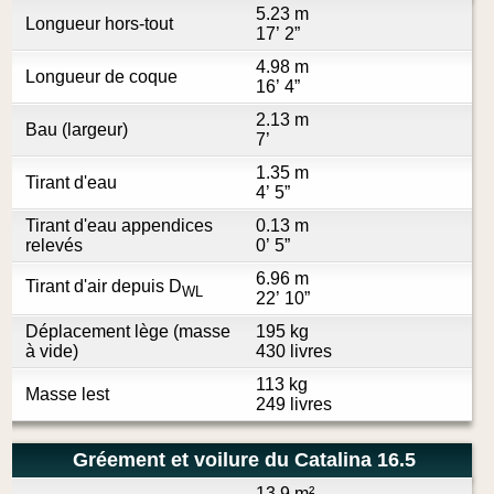
5.23 m
Longueur hors-tout
17’ 2”
4.98 m
Longueur de coque
16’ 4”
2.13 m
Bau (largeur)
7’
1.35 m
Tirant d'eau
4’ 5”
Tirant d'eau appendices
0.13 m
relevés
0’ 5”
6.96 m
Tirant d'air depuis D
WL
22’ 10”
Déplacement lège (masse
195 kg
à vide)
430 livres
113 kg
Masse lest
249 livres
Gréement et voilure du Catalina 16.5
13.9 m²