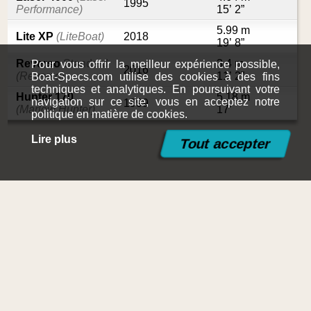
1995
Performance)
15’ 2”
5.99 m
Lite XP
(LiteBoat)
2018
19’ 8”
Reverso
Standard
3.4 m
Pour vous offrir la meilleur expérience possible,
2016
(Reverso)
11’ 2”
Boat-Specs.com utilise des cookies à des fins
techniques et analytiques. En poursuivant votre
Hunter 170
5.18 m
navigation sur ce site, vous en acceptez notre
1999
(Marlow Hunter)
17’
politique en matière de cookies.
Lire plus
©2015-2026
Boat-Specs.com
Contact
|
Mentions légales et conditions d'utilisation
|
Politique en
matière de cookies
|
Plan du site