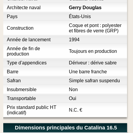
Architecte naval
Gerry Douglas
Pays
États-Unis
Coque et pont : polyester
Construction
et fibres de verre (GRP)
Année de lancement
1994
Année de fin de
Toujours en production
production
Type d'appendices
Dériveur : dérive sabre
Barre
Une barre franche
Safran
Simple safran suspendu
Insubmersible
Non
Transportable
Oui
Prix standard public HT
N.C.
€
(indicatif)
Dimensions principales du Catalina 16.5