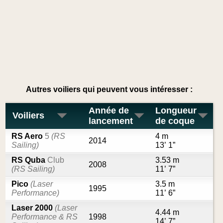
Autres voiliers qui peuvent vous intéresser :
Année de
Longueur
Voiliers
lancement
de coque
RS Aero
5
(RS
4 m
2014
Sailing)
13’ 1”
RS Quba
Club
3.53 m
2008
(RS Sailing)
11’ 7”
Pico
(Laser
3.5 m
1995
Performance)
11’ 6”
Laser 2000
(Laser
4.44 m
Performance & RS
1998
14’ 7”