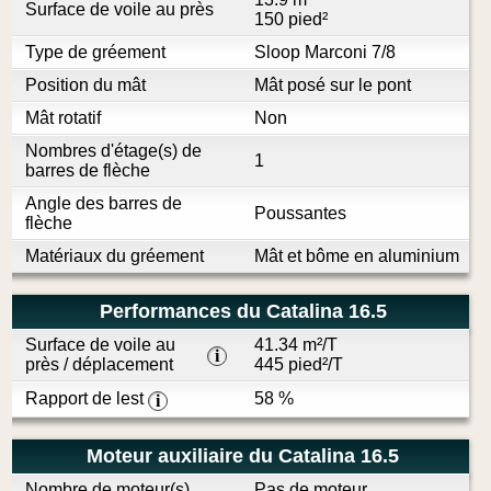
Surface de voile au près
150 pied²
Type de gréement
Sloop Marconi 7/8
Position du mât
Mât posé sur le pont
Mât rotatif
Non
Nombres d'étage(s) de
1
barres de flèche
Angle des barres de
Poussantes
flèche
Matériaux du gréement
Mât et bôme en aluminium
Performances du Catalina 16.5
Surface de voile au
41.34 m²/T
i
près / déplacement
445 pied²/T
Rapport de lest
58 %
i
Moteur auxiliaire du Catalina 16.5
Nombre de moteur(s)
Pas de moteur