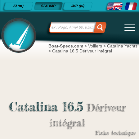
Fiches
SI (m)
SI & IMP
IMP (pi)
techniques
de voiliers
depuis
2015
Boat-Specs.com
>
Voiliers
>
Catalina Yachts
>
Catalina 16.5 Dériveur intégral
Catalina 16.5
Dériveur
intégral
Fiche technique