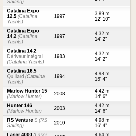
Sailing)
Catalina Expo
3.89 m
12.5
(Catalina
1997
12’ 10”
Yachts)
Catalina Expo
4.32 m
14.2
(Catalina
1997
14’ 2”
Yachts)
Catalina 14.2
4.32 m
Dériveur intégral
1983
14’ 2”
(Catalina Yachts)
Catalina 16.5
4.98 m
Quillard
(Catalina
1994
16’ 4”
Yachts)
Marlow Hunter 15
4.42 m
2008
(Marlow Hunter)
14’ 6”
Hunter 146
4.42 m
2003
(Marlow Hunter)
14’ 6”
RS Venture
S
(RS
4.98 m
2010
Sailing)
16’ 4”
Laser 4000
(Laser
4.64 m