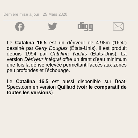
Dernière mise à jour : 25 Mars 2020
Le
Catalina 16.5
est un dériveur de 4.98m (16’4”)
dessiné par
Gerry Douglas
(États-Unis). Il est produit
depuis 1994 par
Catalina Yachts
(États-Unis). La
version
Dériveur intégral
offre un tirant d'eau minimum
une fois la dérive relevée permettant l'accès aux zones
peu profondes et l'échouage.
Le
Catalina 16.5
est aussi disponible sur Boat-
Specs.com en version
Quillard
(
voir le comparatif de
toutes les versions
).