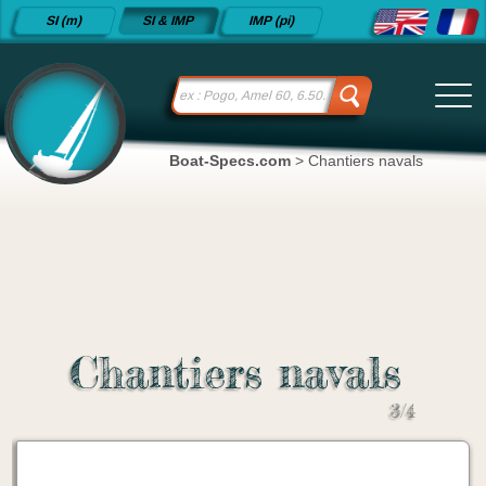
Fiches
SI (m)
SI & IMP
IMP (pi)
techniques
de voiliers
depuis
2015
Boat-Specs.com
>
Chantiers navals
Chantiers navals
3/4