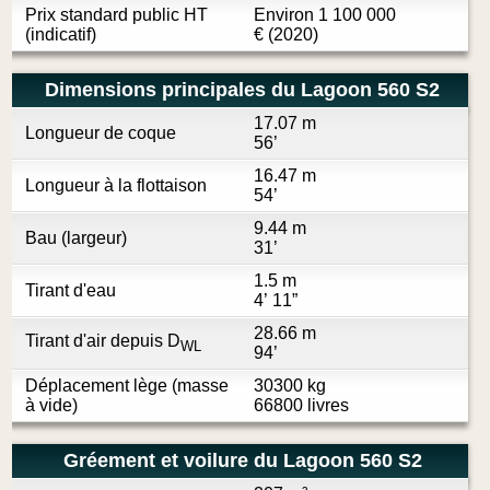
Prix standard public HT
Environ
1 100 000
(indicatif)
€
(2020)
Dimensions principales du Lagoon 560 S2
17.07 m
Longueur de coque
56’
16.47 m
Longueur à la flottaison
54’
9.44 m
Bau (largeur)
31’
1.5 m
Tirant d'eau
4’ 11”
28.66 m
Tirant d'air depuis D
WL
94’
Déplacement lège (masse
30300 kg
à vide)
66800 livres
Gréement et voilure du Lagoon 560 S2