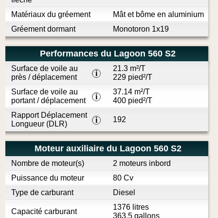
Matériaux du gréement
Mât et bôme en aluminium
Gréement dormant
Monotoron 1x19
Performances du Lagoon 560 S2
Surface de voile au
21.3 m²/T
i
près / déplacement
229 pied²/T
Surface de voile au
37.14 m²/T
i
portant / déplacement
400 pied²/T
Rapport Déplacement
192
i
Longueur (DLR)
Moteur auxiliaire du Lagoon 560 S2
Nombre de moteur(s)
2 moteurs inbord
Puissance du moteur
80 Cv
Type de carburant
Diesel
1376 litres
Capacité carburant
363.5 gallons