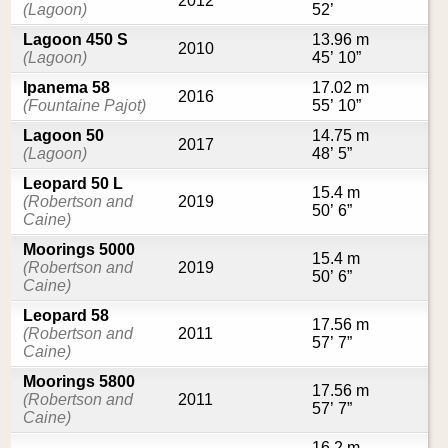
2012
(Lagoon)
52’
Lagoon 450 S
13.96 m
2010
(Lagoon)
45’ 10”
Ipanema 58
17.02 m
2016
(Fountaine Pajot)
55’ 10”
Lagoon 50
14.75 m
2017
(Lagoon)
48’ 5”
Leopard 50 L
15.4 m
(Robertson and
2019
50’ 6”
Caine)
Moorings 5000
15.4 m
(Robertson and
2019
50’ 6”
Caine)
Leopard 58
17.56 m
(Robertson and
2011
57’ 7”
Caine)
Moorings 5800
17.56 m
(Robertson and
2011
57’ 7”
Caine)
16.2 m