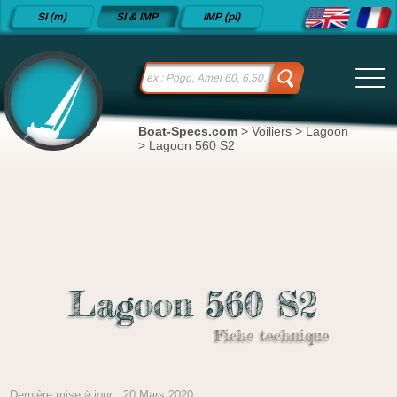
Fiches
SI (m)
SI & IMP
IMP (pi)
techniques
de voiliers
depuis
2015
Boat-Specs.com
>
Voiliers
>
Lagoon
>
Lagoon 560 S2
Lagoon 560 S2
Fiche technique
Dernière mise à jour : 20 Mars 2020