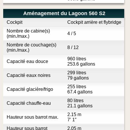
Aménagement du Lagoon 560 S2
Cockpit
Cockpit arrière et flybridge
Nombre de cabine(s)
4 / 5
(min./max.)
Nombre de couchage(s)
8 / 12
(min./max.)
960 litres
Capacité eau douce
253.6 gallons
299 litres
Capacité eaux noires
79 gallons
255 litres
Capacité glacière/frigo
67.4 gallons
80 litres
Capacité chauffe-eau
21.1 gallons
2.15 m
Hauteur sous barrot max.
7’ 1”
Hauteur sous barrot
2.05 m