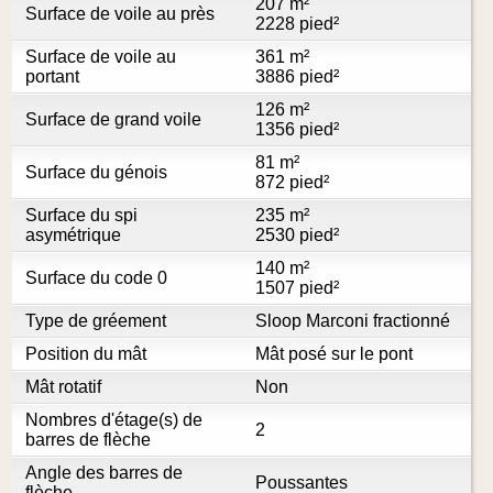
207 m²
Surface de voile au près
2228 pied²
Surface de voile au
361 m²
portant
3886 pied²
126 m²
Surface de grand voile
1356 pied²
81 m²
Surface du génois
872 pied²
Surface du spi
235 m²
asymétrique
2530 pied²
140 m²
Surface du code 0
1507 pied²
Type de gréement
Sloop Marconi fractionné
Position du mât
Mât posé sur le pont
Mât rotatif
Non
Nombres d'étage(s) de
2
barres de flèche
Angle des barres de
Poussantes
flèche