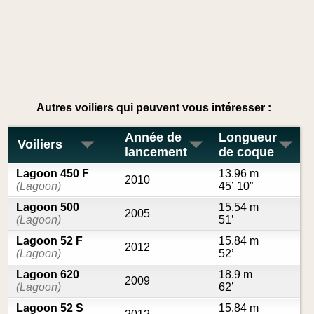
Autres voiliers qui peuvent vous intéresser :
Année de
Longueur
Voiliers
lancement
de coque
Lagoon 450 F
13.96 m
2010
(Lagoon)
45’ 10”
Lagoon 500
15.54 m
2005
(Lagoon)
51’
Lagoon 52 F
15.84 m
2012
(Lagoon)
52’
Lagoon 620
18.9 m
2009
(Lagoon)
62’
Lagoon 52 S
15.84 m