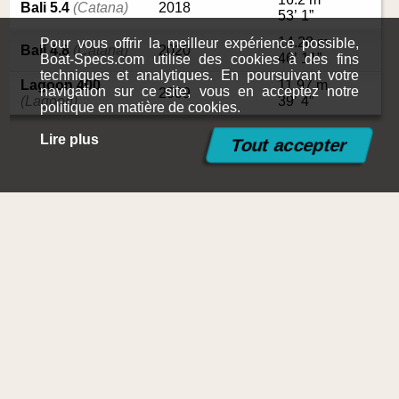
Bali 5.4
(Catana)
2018
53’ 1”
14.28 m
Pour vous offrir la meilleur expérience possible,
Bali 4.8
(Catana)
2020
46’ 11”
Boat-Specs.com utilise des cookies à des fins
techniques et analytiques. En poursuivant votre
Lagoon 400
11.97 m
navigation sur ce site, vous en acceptez notre
2009
(Lagoon)
39’ 4”
politique en matière de cookies.
Lire plus
©2015-2026
Boat-Specs.com
Contact
|
Mentions légales et conditions d'utilisation
|
Politique en
matière de cookies
|
Plan du site