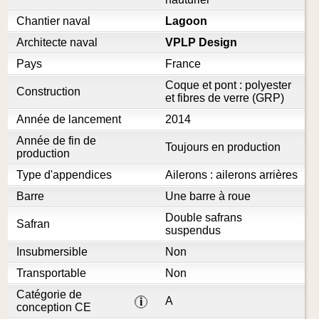
Chantier naval
Lagoon
Architecte naval
VPLP Design
Pays
France
Coque et pont : polyester
Construction
et fibres de verre (GRP)
Année de lancement
2014
Année de fin de
Toujours en production
production
Type d'appendices
Ailerons : ailerons arrières
Barre
Une barre à roue
Double safrans
Safran
suspendus
Insubmersible
Non
Transportable
Non
Catégorie de
A
i
conception CE