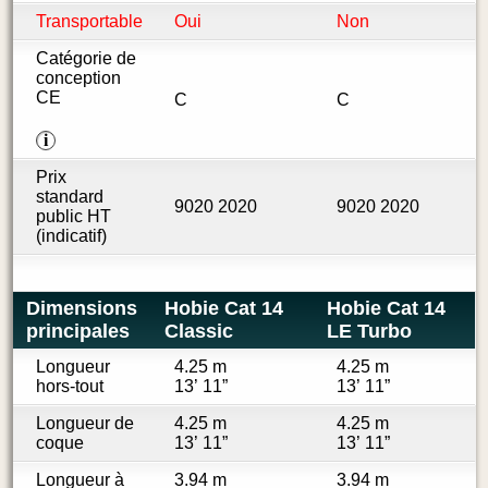
Transportable
Oui
Non
Catégorie de
conception
CE
C
C
i
Prix
standard
9020 2020
9020 2020
public HT
(indicatif)
Dimensions
Hobie Cat 14
Hobie Cat 14
principales
Classic
LE Turbo
Longueur
4.25 m
4.25 m
hors-tout
13’ 11”
13’ 11”
Longueur de
4.25 m
4.25 m
coque
13’ 11”
13’ 11”
Longueur à
3.94 m
3.94 m