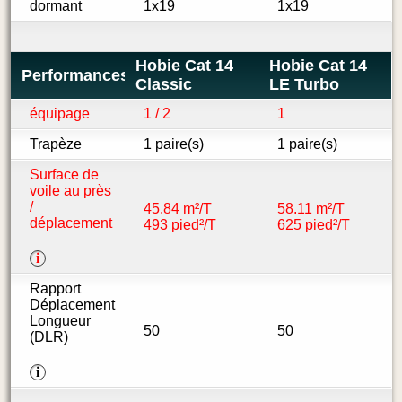
dormant
1x19
1x19
Hobie Cat 14
Hobie Cat 14
Performances
Classic
LE Turbo
équipage
1 / 2
1
Trapèze
1 paire(s)
1 paire(s)
Surface de
voile au près
/
45.84 m²/T
58.11 m²/T
déplacement
493 pied²/T
625 pied²/T
i
Rapport
Déplacement
Longueur
50
50
(DLR)
i