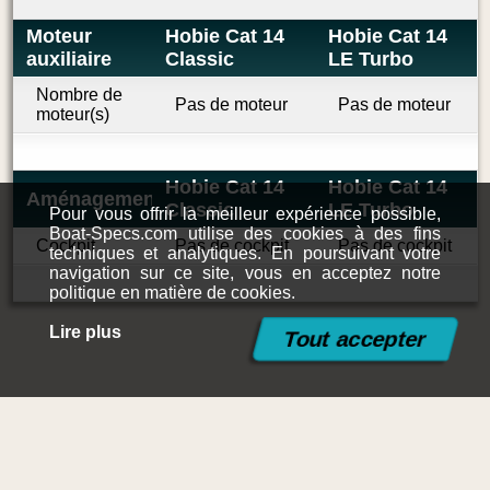
Moteur
Hobie Cat 14
Hobie Cat 14
auxiliaire
Classic
LE Turbo
Nombre de
Pas de moteur
Pas de moteur
moteur(s)
Hobie Cat 14
Hobie Cat 14
Aménagement
Classic
LE Turbo
Pour vous offrir la meilleur expérience possible,
Boat-Specs.com utilise des cookies à des fins
Cockpit
Pas de cockpit
Pas de cockpit
techniques et analytiques. En poursuivant votre
navigation sur ce site, vous en acceptez notre
politique en matière de cookies.
Lire plus