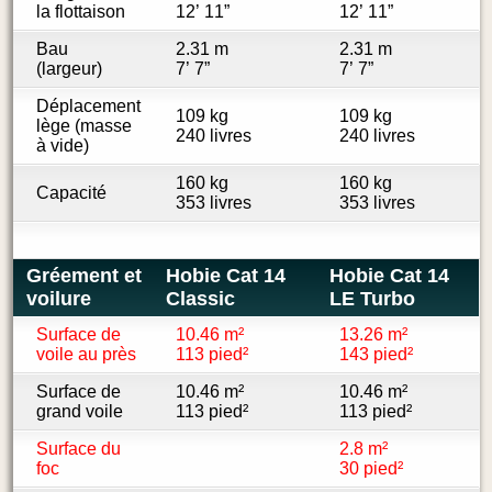
la flottaison
12’ 11”
12’ 11”
Bau
2.31 m
2.31 m
(largeur)
7’ 7”
7’ 7”
Déplacement
109 kg
109 kg
lège (masse
240 livres
240 livres
à vide)
160 kg
160 kg
Capacité
353 livres
353 livres
Gréement et
Hobie Cat 14
Hobie Cat 14
voilure
Classic
LE Turbo
Surface de
10.46 m²
13.26 m²
voile au près
113 pied²
143 pied²
Surface de
10.46 m²
10.46 m²
grand voile
113 pied²
113 pied²
Surface du
2.8 m²
foc
30 pied²