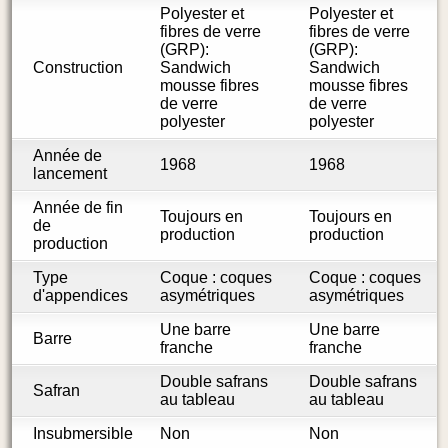
Polyester et
Polyester et
fibres de verre
fibres de verre
(GRP):
(GRP):
Construction
Sandwich
Sandwich
mousse fibres
mousse fibres
de verre
de verre
polyester
polyester
Année de
1968
1968
lancement
Année de fin
Toujours en
Toujours en
de
production
production
production
Type
Coque : coques
Coque : coques
d'appendices
asymétriques
asymétriques
Une barre
Une barre
Barre
franche
franche
Double safrans
Double safrans
Safran
au tableau
au tableau
Insubmersible
Non
Non