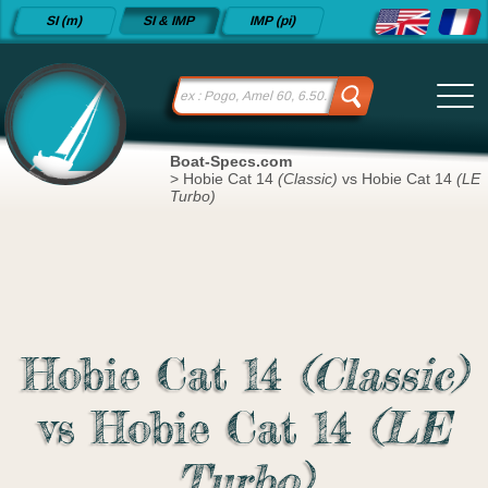
Fiches
SI (m)
SI & IMP
IMP (pi)
techniques
de voiliers
depuis
2015
Boat-Specs.com
>
Hobie Cat 14
(Classic)
vs Hobie Cat 14
(LE
Turbo)
Hobie Cat 14
(Classic)
vs Hobie Cat 14
(LE
Turbo)