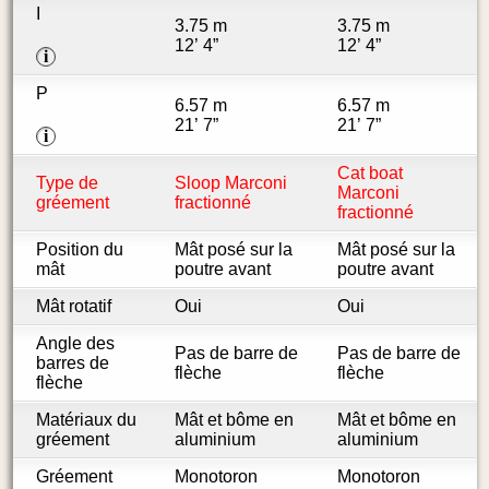
I
3.75 m
3.75 m
12’ 4”
12’ 4”
i
P
6.57 m
6.57 m
21’ 7”
21’ 7”
i
Cat boat
Type de
Sloop Marconi
Marconi
gréement
fractionné
fractionné
Position du
Mât posé sur la
Mât posé sur la
mât
poutre avant
poutre avant
Mât rotatif
Oui
Oui
Angle des
Pas de barre de
Pas de barre de
barres de
flèche
flèche
flèche
Matériaux du
Mât et bôme en
Mât et bôme en
gréement
aluminium
aluminium
Gréement
Monotoron
Monotoron