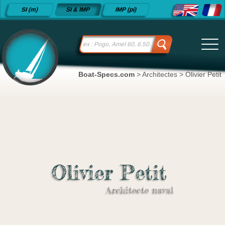
Fiches
SI (m)
SI & IMP
IMP (pi)
techniques
de voiliers
depuis
2015
Boat-Specs.com
>
Architectes
>
Olivier Petit
Olivier Petit
Architecte naval