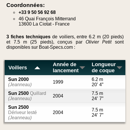
Coordonnées:
+33 9 50 56 92 68
46 Quai François Mitterrand
13600 La Ciotat - France
3 fiches techniques
de voiliers, entre 6.2 m (20 pieds)
et 7.5 m (25 pieds), conçus par
Olivier Petit
sont
disponibles sur Boat-Specs.com :
Année de
Longueur
Voiliers
lancement
de coque
Sun 2000
6.2 m
1999
(Jeanneau)
20’ 4”
Sun 2500
Quillard
7.5 m
2004
(Jeanneau)
24’ 7”
Sun 2500
7.5 m
Dériveur lesté
2004
24’ 7”
(Jeanneau)