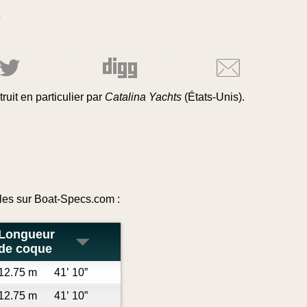
l
ruit en particulier par
Catalina Yachts
(États-Unis).
les sur Boat-Specs.com :
Longueur
de coque
12.75 m
41’ 10”
12.75 m
41’ 10”