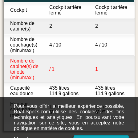
Cockpit arrière
Cockpit arrière
Cockpit
fermé
fermé
Nombre de
2
2
cabine(s)
Nombre de
couchage(s)
4 / 10
4 / 10
(min./max.)
Nombre de
cabinet(s) de
/ 1
1
toilette
(min./max.)
Capacité
435 litres
435 litres
eau douce
114.9 gallons
114.9 gallons
Hauteur
Pour vous offrir la meilleur expérience possible,
1.9 m
1.9 m
sous barrot
Boat-Specs.com utilise des cookies à des fins
6’ 2”
6’ 2”
max.
techniques et analytiques. En poursuivant votre
navigation sur ce site, vous en acceptez notre
politique en matière de cookies.