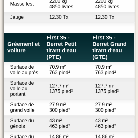
2200 kg
2200 kg
Masse lest
4850 livres
4850 livres
Jauge
12.30 Tx
12.30 Tx
First 35 -
First 35 -
Gréement et
Berret Petit
Berret Grand
voilure
tirant d'eau
tirant d'eau
(PTE)
(GTE)
Surface de
70.9 m²
70.9 m²
voile au près
763 pied²
763 pied²
Surface de
127.7 m²
127.7 m²
voile au
1375 pied²
1375 pied²
portant
Surface de
27.9 m²
27.9 m²
grand voile
300 pied²
300 pied²
Surface du
43 m²
43 m²
génois
463 pied²
463 pied²
Surface du
14.86 m²
14.86 m²