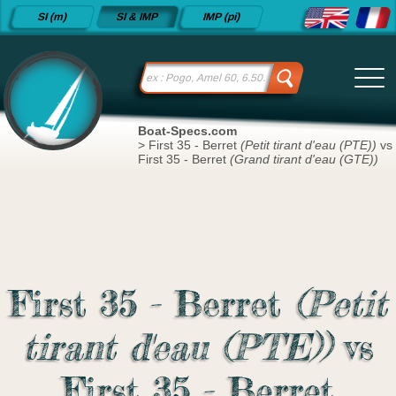
Fiches
SI (m)
SI & IMP
IMP (pi)
techniques
de voiliers
depuis
2015
Boat-Specs.com
>
First 35 - Berret
(Petit tirant d'eau (PTE))
vs
First 35 - Berret
(Grand tirant d'eau (GTE))
First 35 - Berret
(Petit
tirant d'eau (PTE))
vs
First 35 - Berret