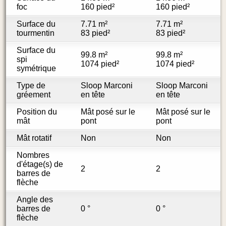
foc
160 pied²
160 pied²
Surface du
7.71 m²
7.71 m²
tourmentin
83 pied²
83 pied²
Surface du
99.8 m²
99.8 m²
spi
1074 pied²
1074 pied²
symétrique
Type de
Sloop Marconi
Sloop Marconi
gréement
en tête
en tête
Position du
Mât posé sur le
Mât posé sur le
mât
pont
pont
Mât rotatif
Non
Non
Nombres
d'étage(s) de
2
2
barres de
flèche
Angle des
barres de
0 °
0 °
flèche