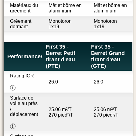
Matériaux du
Mât et bôme en
Mât et bôme en
gréement
aluminium
aluminium
Gréement
Monotoron
Monotoron
dormant
1x19
1x19
First 35 -
First 35 -
Berret Petit
Berret Grand
Performances
tirant d'eau
tirant d'eau
(PTE)
(GTE)
Rating IOR
26.0
26.0
i
Surface de
voile au près
/
25.06 m²/T
25.06 m²/T
déplacement
270 pied²/T
270 pied²/T
i