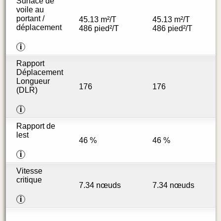
Surface de
voile au
portant /
45.13 m²/T
45.13 m²/T
déplacement
486 pied²/T
486 pied²/T
i
Rapport
Déplacement
Longueur
176
176
(DLR)
i
Rapport de
lest
46 %
46 %
i
Vitesse
critique
7.34 nœuds
7.34 nœuds
i