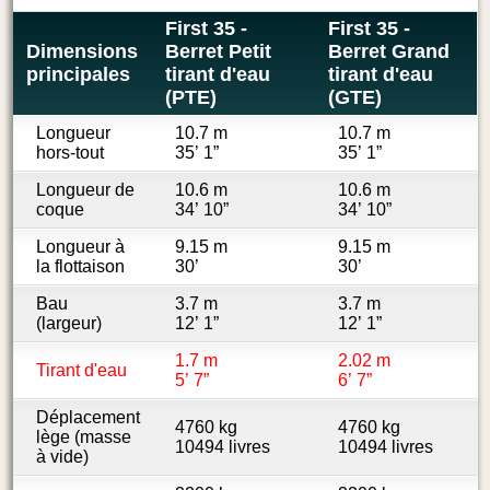
First 35 -
First 35 -
Dimensions
Berret Petit
Berret Grand
principales
tirant d'eau
tirant d'eau
(PTE)
(GTE)
Longueur
10.7 m
10.7 m
hors-tout
35’ 1”
35’ 1”
Longueur de
10.6 m
10.6 m
coque
34’ 10”
34’ 10”
Longueur à
9.15 m
9.15 m
la flottaison
30’
30’
Bau
3.7 m
3.7 m
(largeur)
12’ 1”
12’ 1”
1.7 m
2.02 m
Tirant d'eau
5’ 7”
6’ 7”
Déplacement
4760 kg
4760 kg
lège (masse
10494 livres
10494 livres
à vide)